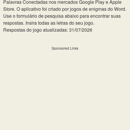
Palavras Conectadas nos mercados Google Play e Apple
Store. O aplicativo foi criado por jogos de enigmas do Word.
Use o formulário de pesquisa abaixo para encontrar suas
respostas. Insira todas as letras do seu jogo.
Respostas do jogo atualizadas: 31/07/2026
Sponsored Links