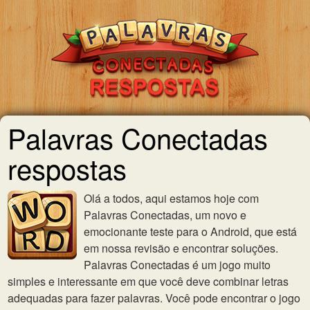
Palavras Conectadas
respostas
Olá a todos, aqui estamos hoje com
Palavras Conectadas, um novo e
emocionante teste para o Android, que está
em nossa revisão e encontrar soluções.
Palavras Conectadas é um jogo muito
simples e interessante em que você deve combinar letras
adequadas para fazer palavras. Você pode encontrar o jogo