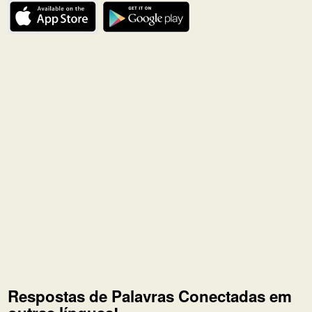
Respostas de Palavras Conectadas em