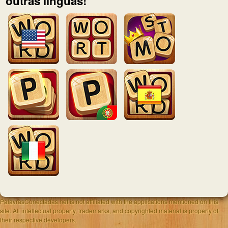
outras línguas!
PalavrasConectadas.net is not affiliated with the applications mentioned on this
site. All intellectual property, trademarks, and copyrighted material is property of
their respective developers.