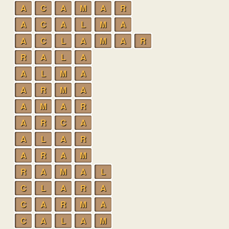
A
C
A
M
A
R
A
C
A
L
M
A
A
C
L
A
M
A
R
R
A
L
A
A
L
M
A
A
R
M
A
A
M
A
R
A
R
C
A
A
L
A
R
A
R
A
M
R
A
M
A
L
C
L
A
R
A
C
A
R
M
A
C
A
L
A
M