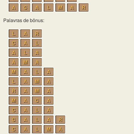
A
C
A
L
M
A
R
Palavras de bônus:
L
A
R
C
A
L
A
L
A
A
M
A
M
A
L
A
L
A
M
A
R
A
M
A
M
A
C
A
C
A
L
A
C
A
L
A
R
C
A
L
M
A