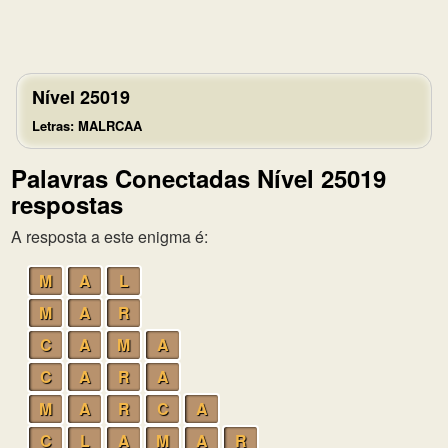
Nível 25019
Letras: MALRCAA
Palavras Conectadas Nível 25019
respostas
A resposta a este enigma é:
M
A
L
M
A
R
C
A
M
A
C
A
R
A
M
A
R
C
A
C
L
A
M
A
R