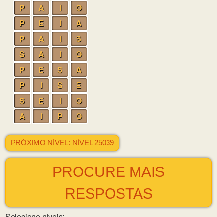
P
A
I
O
P
E
I
A
P
A
I
S
S
A
I
O
P
E
S
A
P
I
S
E
S
E
I
O
A
I
P
O
PRÓXIMO NÍVEL: NÍVEL 25039
PROCURE MAIS
RESPOSTAS
Selecione níveis: