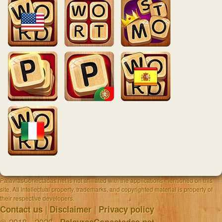
PalavrasConectadas.net is not affiliated with the applications mentioned on this
site. All intellectual property, trademarks, and copyrighted material is property of
their respective developers.
|
|
Contact us
Disclaimer
Privacy policy
© 2018 - 2026 ·