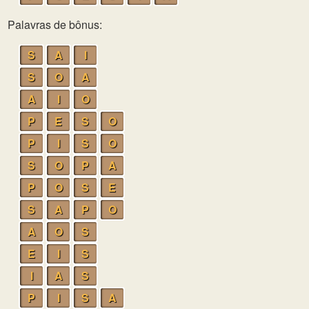
Palavras de bônus:
S
A
I
S
O
A
A
I
O
P
E
S
O
P
I
S
O
S
O
P
A
P
O
S
E
S
A
P
O
A
O
S
E
I
S
I
A
S
P
I
S
A