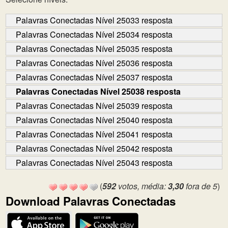
Palavras Conectadas Nível 25033 resposta
Palavras Conectadas Nível 25034 resposta
Palavras Conectadas Nível 25035 resposta
Palavras Conectadas Nível 25036 resposta
Palavras Conectadas Nível 25037 resposta
Palavras Conectadas Nível 25038 resposta
Palavras Conectadas Nível 25039 resposta
Palavras Conectadas Nível 25040 resposta
Palavras Conectadas Nível 25041 resposta
Palavras Conectadas Nível 25042 resposta
Palavras Conectadas Nível 25043 resposta
(
592
votos, média:
3,30
fora de 5
)
Download Palavras Conectadas