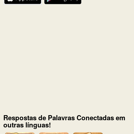
Respostas de Palavras Conectadas em
outras línguas!