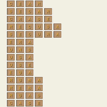
C
E
A
R
S
E
C
A
R
C
R
A
S
E
R
E
C
U
S
A
S
E
C
U
R
A
E
R
A
U
N
S
U
S
A
U
S
E
E
U
A
R
U
N
A
R
E
N
A
R
U
A
S
C
A
S
E