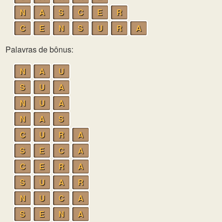
N
A
S
C
E
R
C
E
N
S
U
R
A
Palavras de bônus:
N
A
U
S
U
A
N
U
A
N
A
S
C
U
R
A
S
E
C
A
C
E
R
A
S
U
A
R
N
U
C
A
S
E
N
A