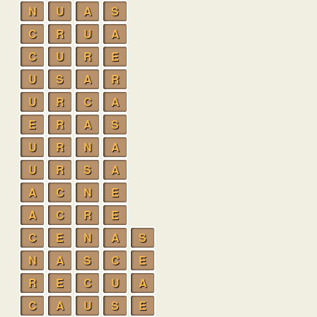
N
U
A
S
C
R
U
A
C
U
R
E
U
S
A
R
U
R
C
A
E
R
A
S
U
R
N
A
U
R
S
A
A
C
N
E
A
C
R
E
C
E
N
A
S
N
A
S
C
E
R
E
C
U
A
C
A
U
S
E