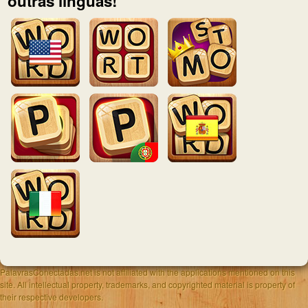
outras línguas!
PalavrasConectadas.net is not affiliated with the applications mentioned on this
site. All intellectual property, trademarks, and copyrighted material is property of
their respective developers.