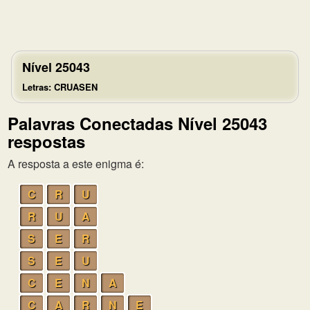
Nível 25043
Letras: CRUASEN
Palavras Conectadas Nível 25043
respostas
A resposta a este enigma é:
C
R
U
R
U
A
S
E
R
S
E
U
C
E
N
A
C
A
R
N
E