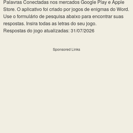
Palavras Conectadas nos mercados Google Play e Apple
Store. O aplicativo foi criado por jogos de enigmas do Word.
Use o formulário de pesquisa abaixo para encontrar suas
respostas. Insira todas as letras do seu jogo.
Respostas do jogo atualizadas: 31/07/2026
Sponsored Links