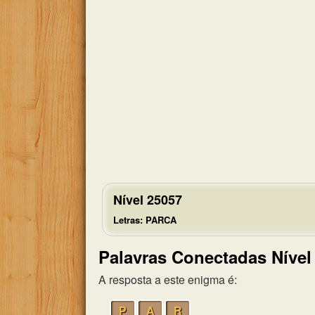
Nível 25057
Letras: PARCA
Palavras Conectadas Nível
A resposta a este enigma é:
P
A
R