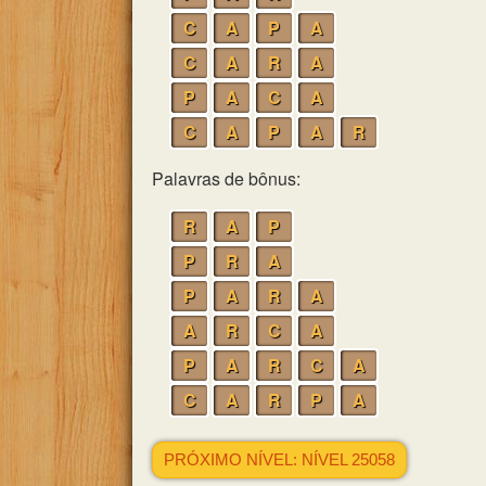
C
A
P
A
C
A
R
A
P
A
C
A
C
A
P
A
R
Palavras de bônus:
R
A
P
P
R
A
P
A
R
A
A
R
C
A
P
A
R
C
A
C
A
R
P
A
PRÓXIMO NÍVEL: NÍVEL 25058