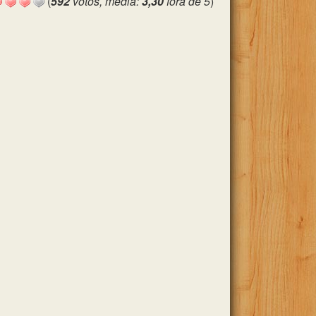
(
592
votos, média:
3,30
fora de 5
)