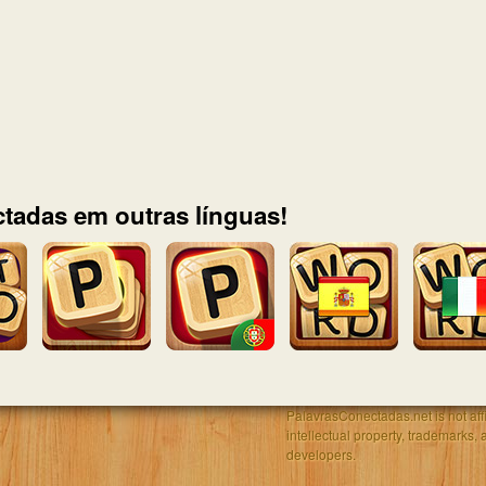
tadas em outras línguas!
PalavrasConectadas.net is not affil
intellectual property, trademarks, 
developers.