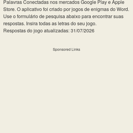
Palavras Conectadas nos mercados Google Play e Apple
Store. O aplicativo foi criado por jogos de enigmas do Word.
Use o formulário de pesquisa abaixo para encontrar suas
respostas. Insira todas as letras do seu jogo.
Respostas do jogo atualizadas: 31/07/2026
Sponsored Links