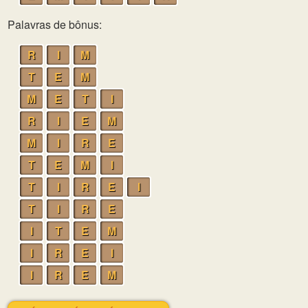
Palavras de bônus:
R
I
M
T
E
M
M
E
T
I
R
I
E
M
M
I
R
E
T
E
M
I
T
I
R
E
I
T
I
R
E
I
T
E
M
I
R
E
I
I
R
E
M