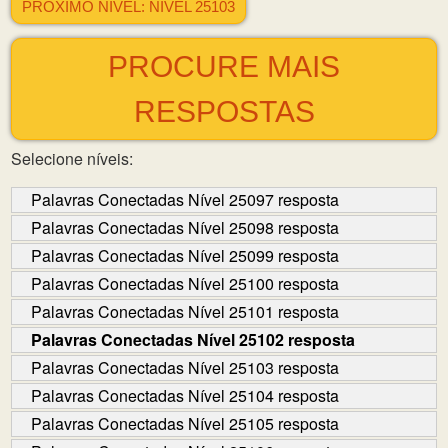
PRÓXIMO NÍVEL: NÍVEL 25103
PROCURE MAIS
RESPOSTAS
Selecione níveis:
Palavras Conectadas Nível 25097 resposta
Palavras Conectadas Nível 25098 resposta
Palavras Conectadas Nível 25099 resposta
Palavras Conectadas Nível 25100 resposta
Palavras Conectadas Nível 25101 resposta
Palavras Conectadas Nível 25102 resposta
Palavras Conectadas Nível 25103 resposta
Palavras Conectadas Nível 25104 resposta
Palavras Conectadas Nível 25105 resposta