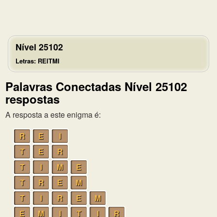
Nível 25102
Letras: REITMI
Palavras Conectadas Nível 25102
respostas
A resposta a este enigma é:
R
E
I
T
E
R
T
I
M
E
T
R
E
M
T
I
R
E
M
E
M
I
T
I
R