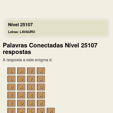
Nível 25107
Letras: LAVAURO
Palavras Conectadas Nível 25107
respostas
A resposta a este enigma é:
L
A
V
A
L
U
V
A
R
A
L
O
V
A
R
A
V
O
A
R
V
A
L
O
R