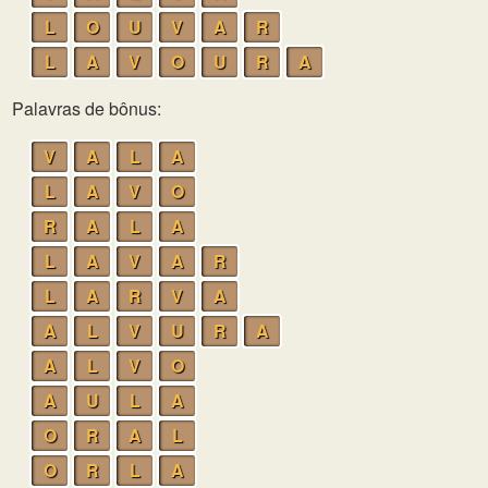
L
O
U
V
A
R
L
A
V
O
U
R
A
Palavras de bônus:
V
A
L
A
L
A
V
O
R
A
L
A
L
A
V
A
R
L
A
R
V
A
A
L
V
U
R
A
A
L
V
O
A
U
L
A
O
R
A
L
O
R
L
A