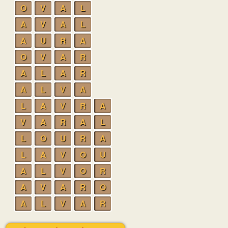
O
V
A
L
A
V
A
L
A
U
R
A
O
V
A
R
A
L
A
R
A
L
V
A
L
A
V
R
A
V
A
R
A
L
L
O
U
R
A
L
A
V
O
U
A
L
V
O
R
A
V
A
R
O
A
L
V
A
R