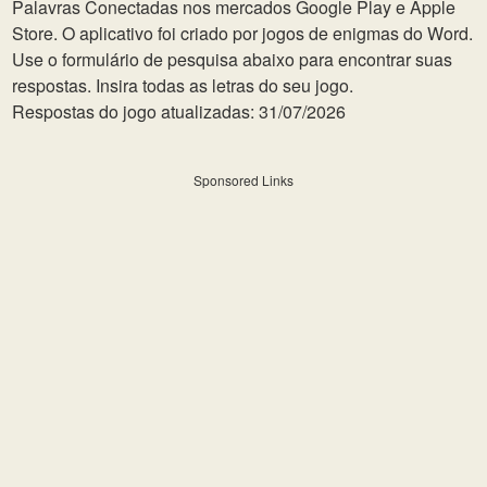
Palavras Conectadas nos mercados Google Play e Apple
Store. O aplicativo foi criado por jogos de enigmas do Word.
Use o formulário de pesquisa abaixo para encontrar suas
respostas. Insira todas as letras do seu jogo.
Respostas do jogo atualizadas: 31/07/2026
Sponsored Links