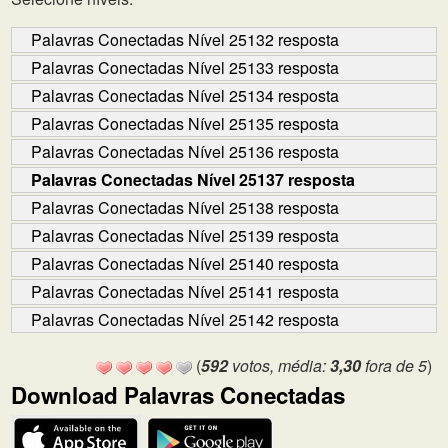
Palavras Conectadas Nível 25132 resposta
Palavras Conectadas Nível 25133 resposta
Palavras Conectadas Nível 25134 resposta
Palavras Conectadas Nível 25135 resposta
Palavras Conectadas Nível 25136 resposta
Palavras Conectadas Nível 25137 resposta
Palavras Conectadas Nível 25138 resposta
Palavras Conectadas Nível 25139 resposta
Palavras Conectadas Nível 25140 resposta
Palavras Conectadas Nível 25141 resposta
Palavras Conectadas Nível 25142 resposta
(
592
votos, média:
3,30
fora de 5
)
Download Palavras Conectadas