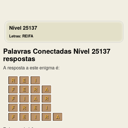
Nível 25137
Letras: REIFA
Palavras Conectadas Nível 25137
respostas
A resposta a este enigma é:
R
E
I
F
E
R
A
F
I
A
R
F
R
E
I
F
E
I
R
A