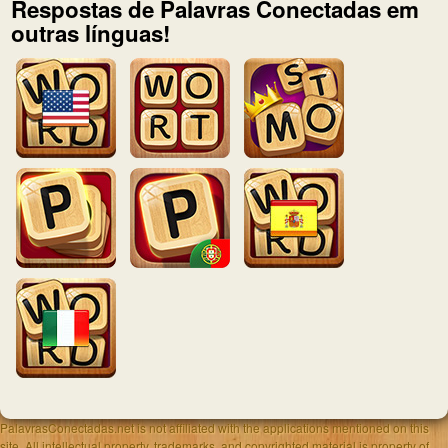
Respostas de Palavras Conectadas em
outras línguas!
PalavrasConectadas.net is not affiliated with the applications mentioned on this
site. All intellectual property, trademarks, and copyrighted material is property of