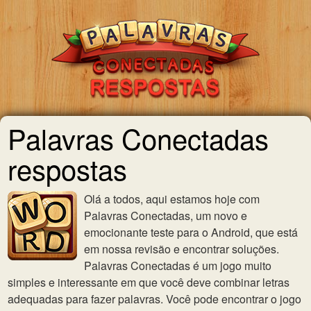
Palavras Conectadas
respostas
Olá a todos, aqui estamos hoje com
Palavras Conectadas, um novo e
emocionante teste para o Android, que está
em nossa revisão e encontrar soluções.
Palavras Conectadas é um jogo muito
simples e interessante em que você deve combinar letras
adequadas para fazer palavras. Você pode encontrar o jogo