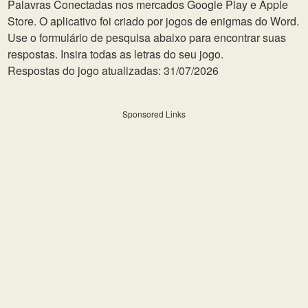
Palavras Conectadas nos mercados Google Play e Apple
Store. O aplicativo foi criado por jogos de enigmas do Word.
Use o formulário de pesquisa abaixo para encontrar suas
respostas. Insira todas as letras do seu jogo.
Respostas do jogo atualizadas: 31/07/2026
Sponsored Links