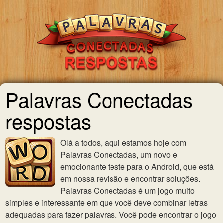
Palavras Conectadas
respostas
Olá a todos, aqui estamos hoje com
Palavras Conectadas, um novo e
emocionante teste para o Android, que está
em nossa revisão e encontrar soluções.
Palavras Conectadas é um jogo muito
simples e interessante em que você deve combinar letras
adequadas para fazer palavras. Você pode encontrar o jogo