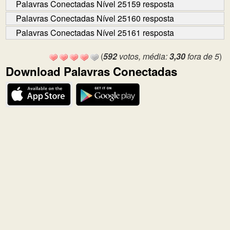
Palavras Conectadas Nível 25159 resposta
Palavras Conectadas Nível 25160 resposta
Palavras Conectadas Nível 25161 resposta
(
592
votos, média:
3,30
fora de 5
)
Download Palavras Conectadas