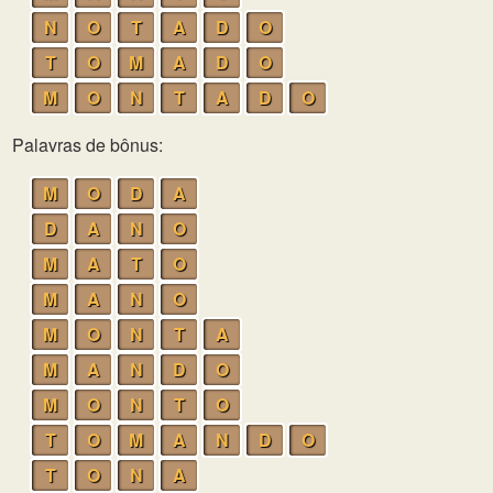
N
O
T
A
D
O
T
O
M
A
D
O
M
O
N
T
A
D
O
Palavras de bônus:
M
O
D
A
D
A
N
O
M
A
T
O
M
A
N
O
M
O
N
T
A
M
A
N
D
O
M
O
N
T
O
T
O
M
A
N
D
O
T
O
N
A