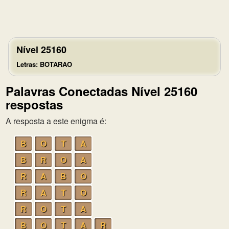
Nível 25160
Letras: BOTARAO
Palavras Conectadas Nível 25160
respostas
A resposta a este enigma é:
B
O
T
A
B
R
O
A
R
A
B
O
R
A
T
O
R
O
T
A
B
O
T
A
R