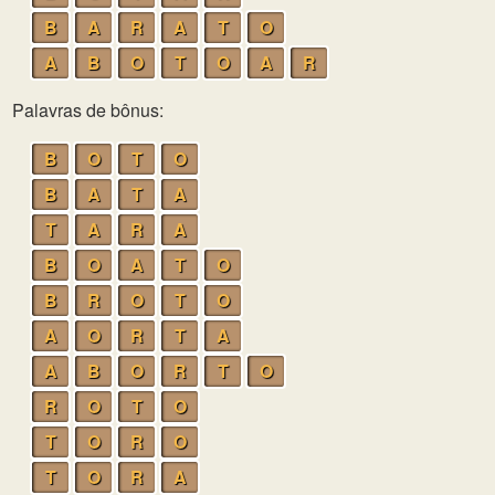
B
A
R
A
T
O
A
B
O
T
O
A
R
Palavras de bônus:
B
O
T
O
B
A
T
A
T
A
R
A
B
O
A
T
O
B
R
O
T
O
A
O
R
T
A
A
B
O
R
T
O
R
O
T
O
T
O
R
O
T
O
R
A