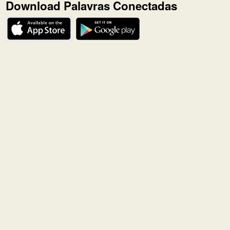
Download Palavras Conectadas