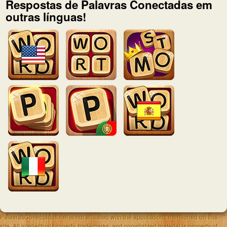
Respostas de Palavras Conectadas em
outras línguas!
PalavrasConectadas.net is not affiliated with the applications mentioned on this
site. All intellectual property, trademarks, and copyrighted material is property of