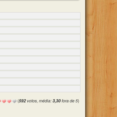
(
592
votos, média:
3,30
fora de 5
)