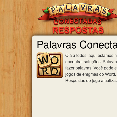
Palavras Conect
Olá a todos, aqui estamos 
encontrar soluções. Palavr
fazer palavras. Você pode e
jogos de enigmas do Word. U
Respostas do jogo atualiza