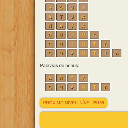
A
Q
U
I
A
T
U
A
N
A
T
A
Q
U
I
N
A
Q
U
I
N
T
A
Q
U
A
N
T
I
A
Palavras de bônus:
A
N
T
A
Q
U
A
N
T
A
PRÓXIMO NÍVEL: NÍVEL 25169