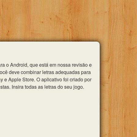
ra o Android, que está em nossa revisão e
você deve combinar letras adequadas para
e Apple Store. O aplicativo foi criado por
as. Insira todas as letras do seu jogo.