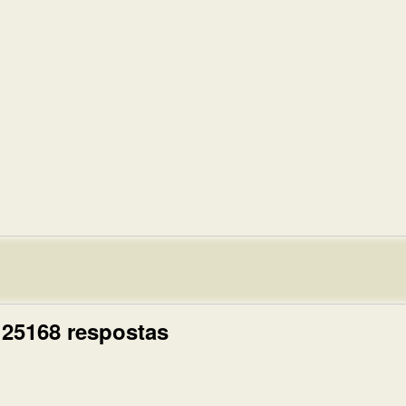
 25168 respostas