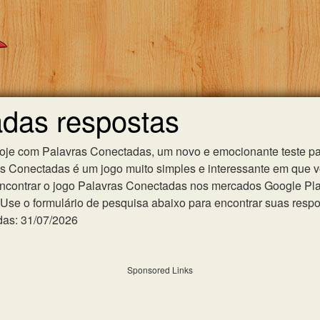
adas respostas
hoje com Palavras Conectadas, um novo e emocionante teste pa
as Conectadas é um jogo muito simples e interessante em que 
ncontrar o jogo Palavras Conectadas nos mercados Google Play 
se o formulário de pesquisa abaixo para encontrar suas respost
das: 31/07/2026
Sponsored Links