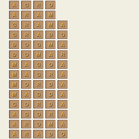
A
G
R
O
A
R
A
M
G
R
A
M
A
G
R
A
D
O
D
O
G
M
A
D
O
M
A
R
M
A
G
O
A
M
A
G
R
A
M
O
R
D
A
M
A
G
D
A
G
O
R
D
A
A
G
O
R
A
A
R
O
M
A
A
R
A
D
O