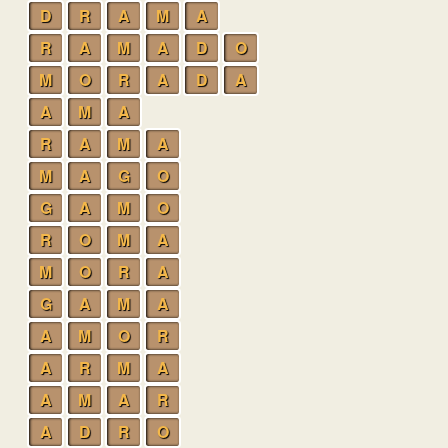
D
R
A
M
A
R
A
M
A
D
O
M
O
R
A
D
A
A
M
A
R
A
M
A
M
A
G
O
G
A
M
O
R
O
M
A
M
O
R
A
G
A
M
A
A
M
O
R
A
R
M
A
A
M
A
R
A
D
R
O