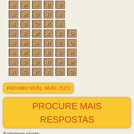
A
M
A
D
O
A
M
O
R
A
A
D
O
R
A
A
R
M
A
D
O
A
M
A
R
G
O
A
M
A
D
O
R
A
D
O
R
A
M
A
G
R
A
D
O
PRÓXIMO NÍVEL: NÍVEL 25172
PROCURE MAIS
RESPOSTAS
Selecione níveis: