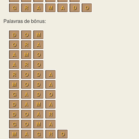
G
R
A
M
A
D
O
Palavras de bônus:
D
O
M
O
R
A
A
M
O
A
R
O
R
O
D
A
M
O
D
A
G
A
D
O
D
A
M
A
D
O
A
R
G
O
M
A
M
A
G
R
O