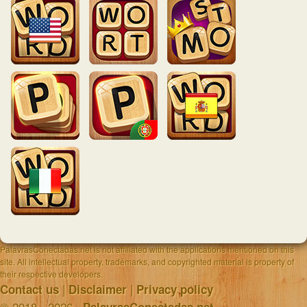
PalavrasConectadas.net is not affiliated with the applications mentioned on this
site. All intellectual property, trademarks, and copyrighted material is property of
their respective developers.
|
|
Contact us
Disclaimer
Privacy policy
© 2018 - 2026 ·