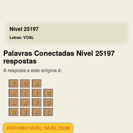
Nível 25197
Letras: VOAL
Palavras Conectadas Nível 25197
respostas
A resposta a este enigma é:
V
O
A
A
L
V
O
L
A
V
O
O
V
A
L
PRÓXIMO NÍVEL: NÍVEL 25198