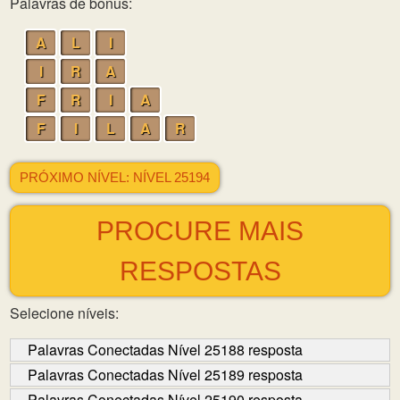
Palavras de bônus:
A
L
I
I
R
A
F
R
I
A
F
I
L
A
R
PRÓXIMO NÍVEL: NÍVEL 25194
PROCURE MAIS
RESPOSTAS
Selecione níveis:
Palavras Conectadas Nível 25188 resposta
Palavras Conectadas Nível 25189 resposta
Palavras Conectadas Nível 25190 resposta