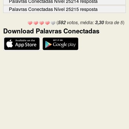
Palavras Conectadas Nível 25214 resposta
Palavras Conectadas Nível 25215 resposta
(
592
votos, média:
3,30
fora de 5
)
Download Palavras Conectadas