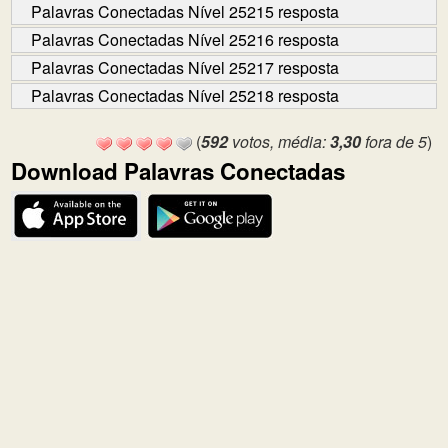
Palavras Conectadas Nível 25215 resposta
Palavras Conectadas Nível 25216 resposta
Palavras Conectadas Nível 25217 resposta
Palavras Conectadas Nível 25218 resposta
(
592
votos, média:
3,30
fora de 5
)
Download Palavras Conectadas