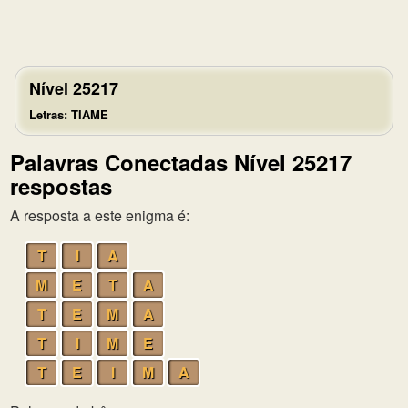
Nível 25217
Letras: TIAME
Palavras Conectadas Nível 25217
respostas
A resposta a este enigma é:
T
I
A
M
E
T
A
T
E
M
A
T
I
M
E
T
E
I
M
A