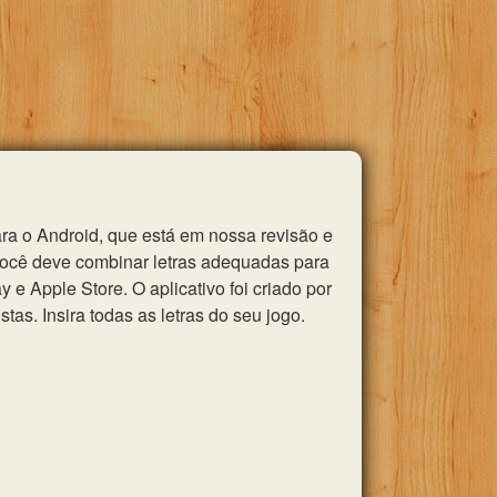
ra o Android, que está em nossa revisão e
você deve combinar letras adequadas para
e Apple Store. O aplicativo foi criado por
as. Insira todas as letras do seu jogo.