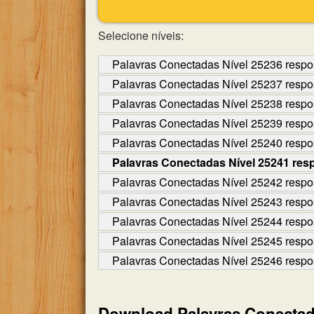
Selecione níveis:
Palavras Conectadas Nível 25236 respo
Palavras Conectadas Nível 25237 respo
Palavras Conectadas Nível 25238 respo
Palavras Conectadas Nível 25239 respo
Palavras Conectadas Nível 25240 respo
Palavras Conectadas Nível 25241 res
Palavras Conectadas Nível 25242 respo
Palavras Conectadas Nível 25243 respo
Palavras Conectadas Nível 25244 respo
Palavras Conectadas Nível 25245 respo
Palavras Conectadas Nível 25246 respo
Download Palavras Conecta