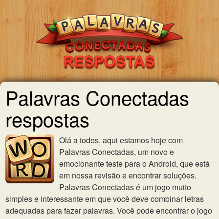
Palavras Conectadas
respostas
Olá a todos, aqui estamos hoje com
Palavras Conectadas, um novo e
emocionante teste para o Android, que está
em nossa revisão e encontrar soluções.
Palavras Conectadas é um jogo muito
simples e interessante em que você deve combinar letras
adequadas para fazer palavras. Você pode encontrar o jogo