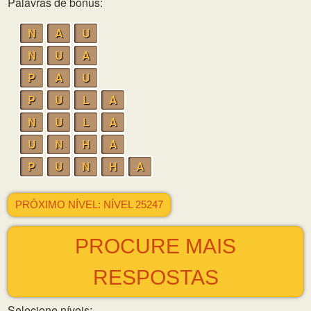
Palavras de bônus:
N
A
U
N
U
A
P
A
U
P
U
L
A
N
U
L
A
U
N
H
A
P
U
N
H
A
PRÓXIMO NÍVEL: NÍVEL 25247
PROCURE MAIS
RESPOSTAS
Selecione níveis: