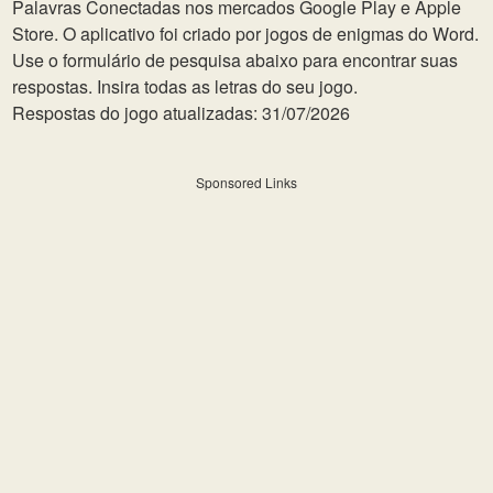
Palavras Conectadas nos mercados Google Play e Apple
Store. O aplicativo foi criado por jogos de enigmas do Word.
Use o formulário de pesquisa abaixo para encontrar suas
respostas. Insira todas as letras do seu jogo.
Respostas do jogo atualizadas: 31/07/2026
Sponsored Links