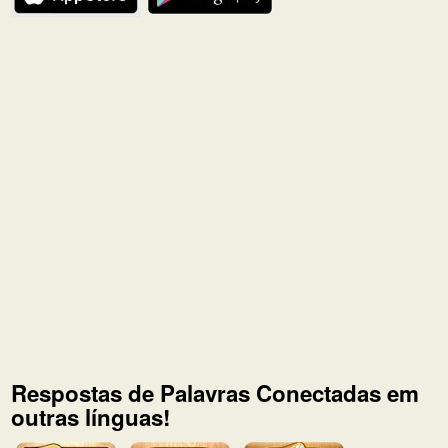
Respostas de Palavras Conectadas em
outras línguas!