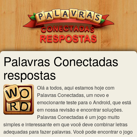
Palavras Conectadas
respostas
Olá a todos, aqui estamos hoje com
Palavras Conectadas, um novo e
emocionante teste para o Android, que está
em nossa revisão e encontrar soluções.
Palavras Conectadas é um jogo muito
simples e interessante em que você deve combinar letras
adequadas para fazer palavras. Você pode encontrar o jogo