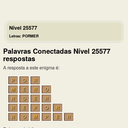
Nível 25577
Letras: PORMER
Palavras Conectadas Nível 25577
respostas
A resposta a este enigma é:
P
O
R
M
E
R
O
R
O
E
R
R
E
P
O
R
R
O
M
P
E
R