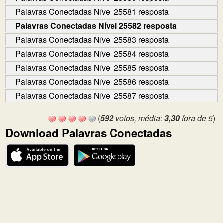
Palavras Conectadas Nível 25581 resposta
Palavras Conectadas Nível 25582 resposta
Palavras Conectadas Nível 25583 resposta
Palavras Conectadas Nível 25584 resposta
Palavras Conectadas Nível 25585 resposta
Palavras Conectadas Nível 25586 resposta
Palavras Conectadas Nível 25587 resposta
(
592
votos, média:
3,30
fora de 5
)
Download Palavras Conectadas