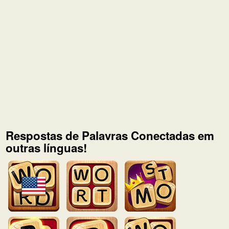
Respostas de Palavras Conectadas em
outras línguas!