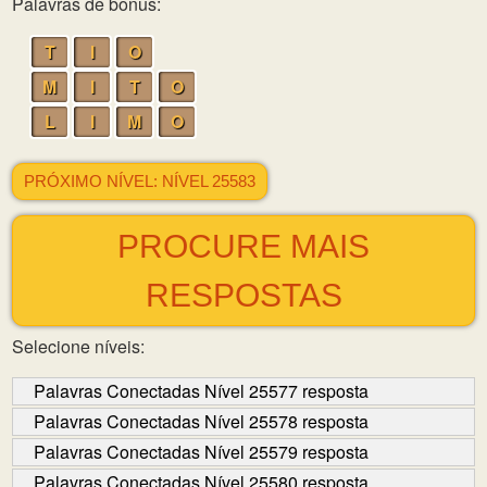
Palavras de bônus:
T
I
O
M
I
T
O
L
I
M
O
PRÓXIMO NÍVEL: NÍVEL 25583
PROCURE MAIS
RESPOSTAS
Selecione níveis:
Palavras Conectadas Nível 25577 resposta
Palavras Conectadas Nível 25578 resposta
Palavras Conectadas Nível 25579 resposta
Palavras Conectadas Nível 25580 resposta