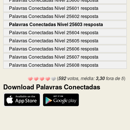
Palavras Conectadas Nível 25601 resposta
Palavras Conectadas Nível 25602 resposta
Palavras Conectadas Nível 25603 resposta
Palavras Conectadas Nível 25604 resposta
Palavras Conectadas Nível 25605 resposta
Palavras Conectadas Nível 25606 resposta
Palavras Conectadas Nível 25607 resposta
Palavras Conectadas Nível 25608 resposta
(
592
votos, média:
3,30
fora de 5
)
Download Palavras Conectadas