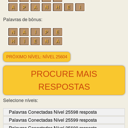
A
P
A
N
H
E
I
Palavras de bônus:
N
A
I
P
E
H
I
E
N
A
PRÓXIMO NÍVEL: NÍVEL 25604
PROCURE MAIS
RESPOSTAS
Selecione níveis:
Palavras Conectadas Nível 25598 resposta
Palavras Conectadas Nível 25599 resposta
Palavras Conectadas Nível 25600 resposta