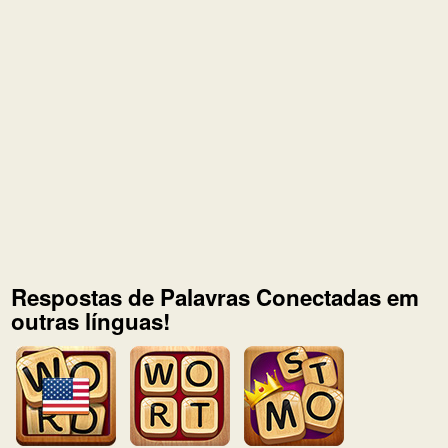
Respostas de Palavras Conectadas em
outras línguas!