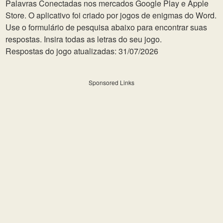
Palavras Conectadas nos mercados Google Play e Apple
Store. O aplicativo foi criado por jogos de enigmas do Word.
Use o formulário de pesquisa abaixo para encontrar suas
respostas. Insira todas as letras do seu jogo.
Respostas do jogo atualizadas: 31/07/2026
Sponsored Links