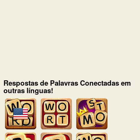
Respostas de Palavras Conectadas em
outras línguas!