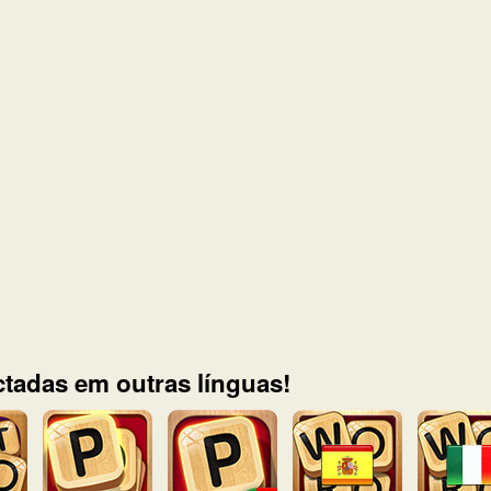
tadas em outras línguas!