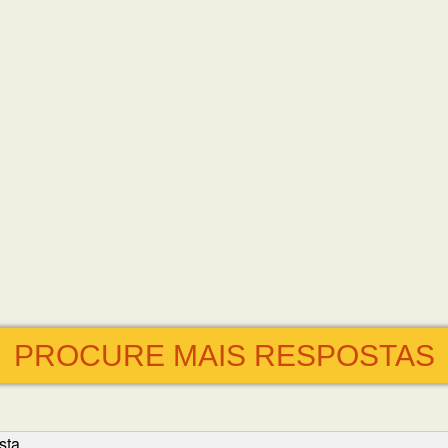
PROCURE MAIS RESPOSTAS
sta