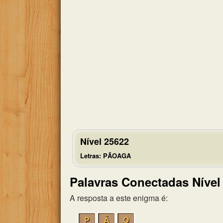
Nível 25622
Letras: PÃOAGA
Palavras Conectadas Nível
A resposta a este enigma é:
P
Ã
O