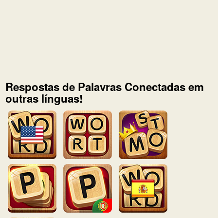
Respostas de Palavras Conectadas em
outras línguas!