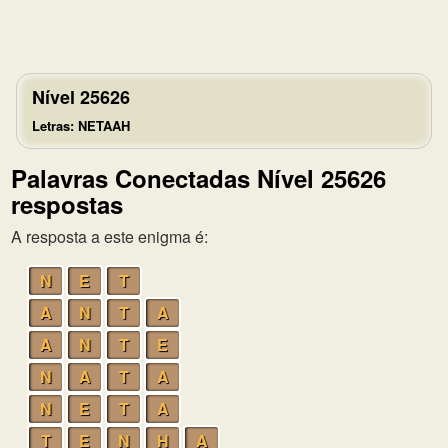
Nível 25626
Letras: NETAAH
Palavras Conectadas Nível 25626
respostas
A resposta a este enigma é:
N
E
T
A
N
T
A
A
N
T
E
N
A
T
A
N
E
T
A
T
E
N
H
A