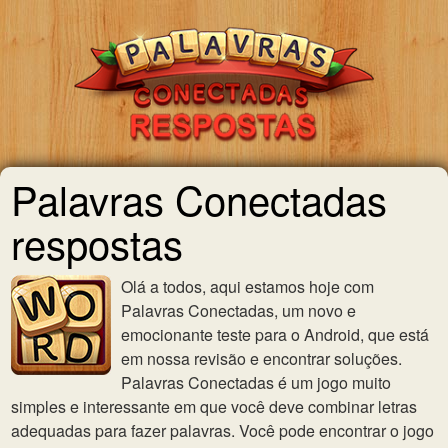
Palavras Conectadas
respostas
Olá a todos, aqui estamos hoje com
Palavras Conectadas, um novo e
emocionante teste para o Android, que está
em nossa revisão e encontrar soluções.
Palavras Conectadas é um jogo muito
simples e interessante em que você deve combinar letras
adequadas para fazer palavras. Você pode encontrar o jogo