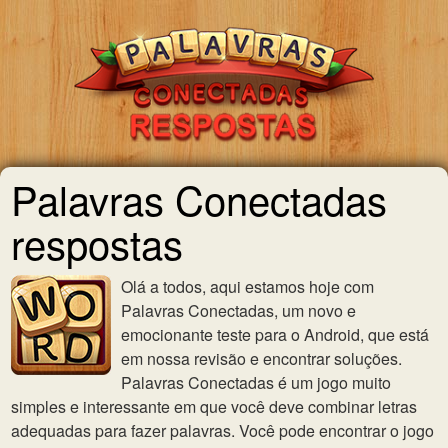
Palavras Conectadas
respostas
Olá a todos, aqui estamos hoje com
Palavras Conectadas, um novo e
emocionante teste para o Android, que está
em nossa revisão e encontrar soluções.
Palavras Conectadas é um jogo muito
simples e interessante em que você deve combinar letras
adequadas para fazer palavras. Você pode encontrar o jogo