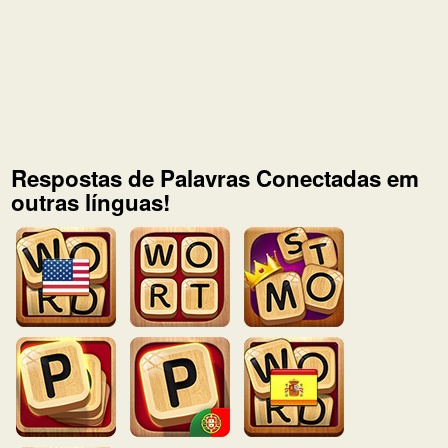
Respostas de Palavras Conectadas em
outras línguas!