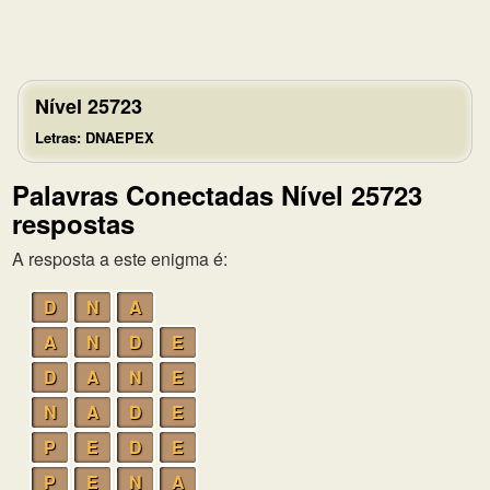
Nível 25723
Letras: DNAEPEX
Palavras Conectadas Nível 25723
respostas
A resposta a este enigma é:
D
N
A
A
N
D
E
D
A
N
E
N
A
D
E
P
E
D
E
P
E
N
A