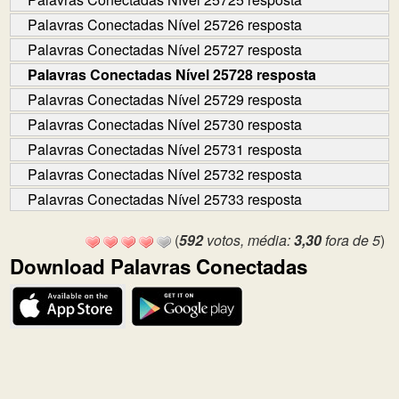
Palavras Conectadas Nível 25726 resposta
Palavras Conectadas Nível 25727 resposta
Palavras Conectadas Nível 25728 resposta
Palavras Conectadas Nível 25729 resposta
Palavras Conectadas Nível 25730 resposta
Palavras Conectadas Nível 25731 resposta
Palavras Conectadas Nível 25732 resposta
Palavras Conectadas Nível 25733 resposta
(
592
votos, média:
3,30
fora de 5
)
Download Palavras Conectadas