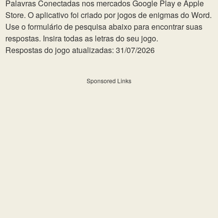
Palavras Conectadas nos mercados Google Play e Apple
Store. O aplicativo foi criado por jogos de enigmas do Word.
Use o formulário de pesquisa abaixo para encontrar suas
respostas. Insira todas as letras do seu jogo.
Respostas do jogo atualizadas: 31/07/2026
Sponsored Links