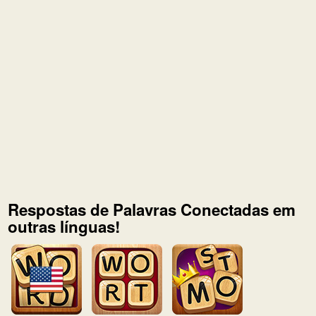
Respostas de Palavras Conectadas em
outras línguas!