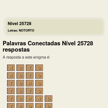
Nível 25728
Letras: NOTORTO
Palavras Conectadas Nível 25728
respostas
A resposta a este enigma é:
N
O
T
O
R
O
T
O
T
O
R
O
T
O
T
O
T
O
R
N
O
T
R
O
N
O