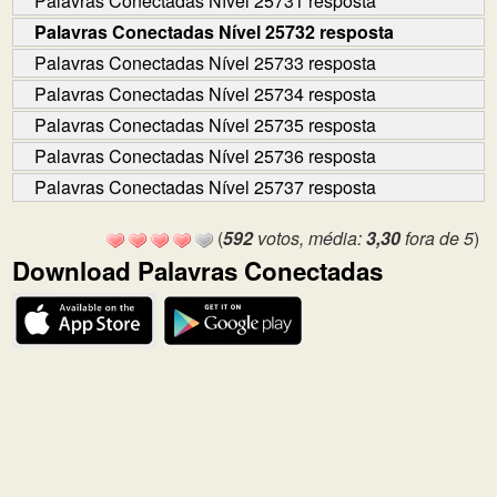
Palavras Conectadas Nível 25731 resposta
Palavras Conectadas Nível 25732 resposta
Palavras Conectadas Nível 25733 resposta
Palavras Conectadas Nível 25734 resposta
Palavras Conectadas Nível 25735 resposta
Palavras Conectadas Nível 25736 resposta
Palavras Conectadas Nível 25737 resposta
(
592
votos, média:
3,30
fora de 5
)
Download Palavras Conectadas