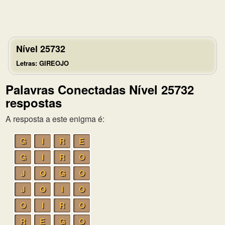
Nível 25732
Letras: GIREOJO
Palavras Conectadas Nível 25732
respostas
A resposta a este enigma é:
G
I
R
E
G
I
R
O
J
O
G
O
J
O
I
O
O
I
R
O
R
E
G
O