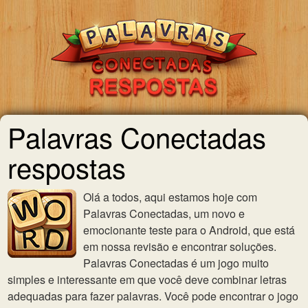
Palavras Conectadas
respostas
Olá a todos, aqui estamos hoje com
Palavras Conectadas, um novo e
emocionante teste para o Android, que está
em nossa revisão e encontrar soluções.
Palavras Conectadas é um jogo muito
simples e interessante em que você deve combinar letras
adequadas para fazer palavras. Você pode encontrar o jogo