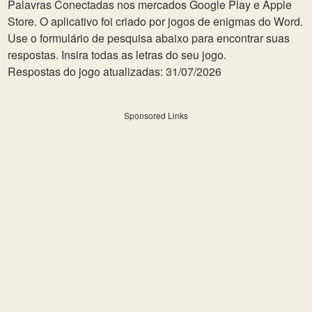
Palavras Conectadas nos mercados Google Play e Apple
Store. O aplicativo foi criado por jogos de enigmas do Word.
Use o formulário de pesquisa abaixo para encontrar suas
respostas. Insira todas as letras do seu jogo.
Respostas do jogo atualizadas: 31/07/2026
Sponsored Links