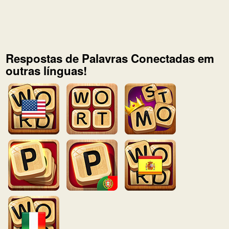
Respostas de Palavras Conectadas em
outras línguas!