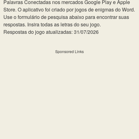
Palavras Conectadas nos mercados Google Play e Apple
Store. O aplicativo foi criado por jogos de enigmas do Word.
Use o formulário de pesquisa abaixo para encontrar suas
respostas. Insira todas as letras do seu jogo.
Respostas do jogo atualizadas: 31/07/2026
Sponsored Links