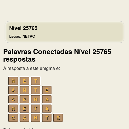
Nível 25765
Letras: NETAC
Palavras Conectadas Nível 25765
respostas
A resposta a este enigma é:
N
E
T
A
N
T
E
C
E
N
A
N
E
T
A
C
A
N
T
E