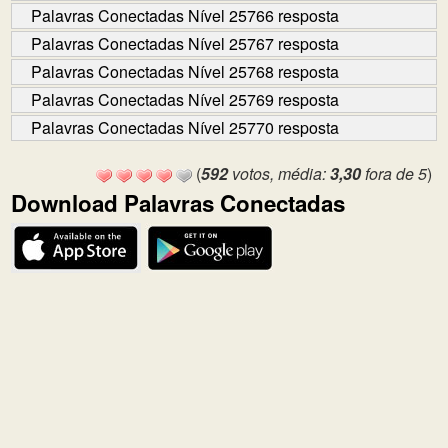
Palavras Conectadas Nível 25766 resposta
Palavras Conectadas Nível 25767 resposta
Palavras Conectadas Nível 25768 resposta
Palavras Conectadas Nível 25769 resposta
Palavras Conectadas Nível 25770 resposta
(
592
votos, média:
3,30
fora de 5
)
Download Palavras Conectadas