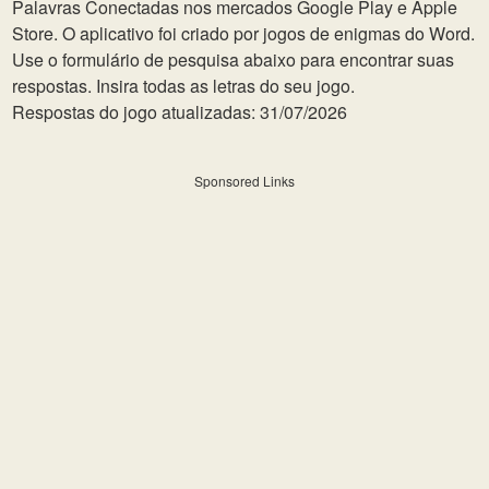
Palavras Conectadas nos mercados Google Play e Apple
Store. O aplicativo foi criado por jogos de enigmas do Word.
Use o formulário de pesquisa abaixo para encontrar suas
respostas. Insira todas as letras do seu jogo.
Respostas do jogo atualizadas: 31/07/2026
Sponsored Links