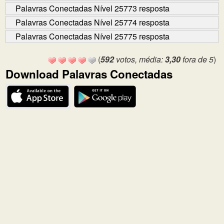
Palavras Conectadas Nível 25773 resposta
Palavras Conectadas Nível 25774 resposta
Palavras Conectadas Nível 25775 resposta
(
592
votos, média:
3,30
fora de 5
)
Download Palavras Conectadas