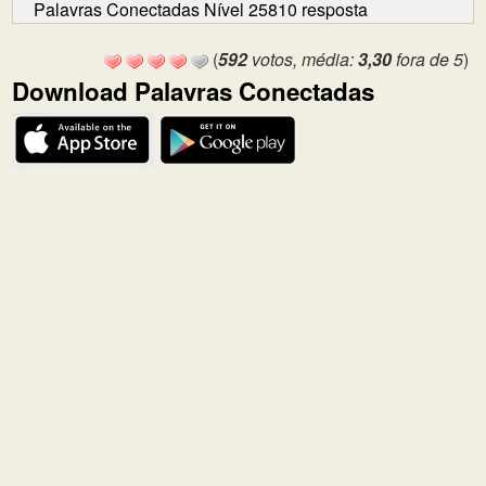
Palavras Conectadas Nível 25810 resposta
(
592
votos, média:
3,30
fora de 5
)
Download Palavras Conectadas