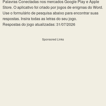
Palavras Conectadas nos mercados Google Play e Apple
Store. O aplicativo foi criado por jogos de enigmas do Word.
Use o formulário de pesquisa abaixo para encontrar suas
respostas. Insira todas as letras do seu jogo.
Respostas do jogo atualizadas: 31/07/2026
Sponsored Links