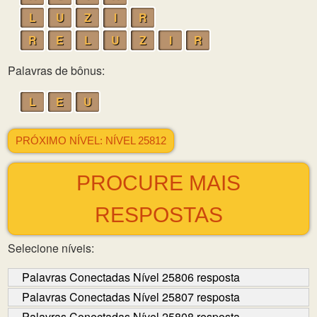
L
U
Z
I
R
R
E
L
U
Z
I
R
Palavras de bônus:
L
E
U
PRÓXIMO NÍVEL: NÍVEL 25812
PROCURE MAIS
RESPOSTAS
Selecione níveis:
Palavras Conectadas Nível 25806 resposta
Palavras Conectadas Nível 25807 resposta
Palavras Conectadas Nível 25808 resposta