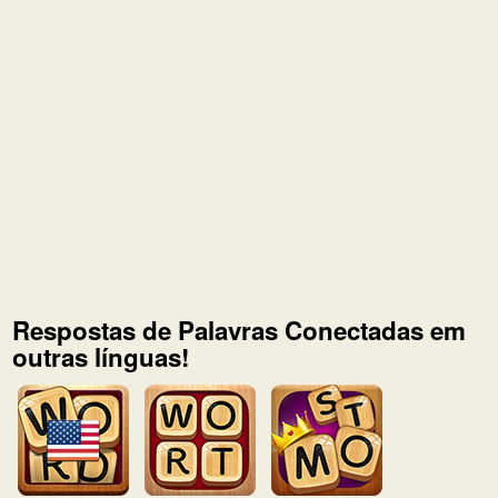
Respostas de Palavras Conectadas em
outras línguas!