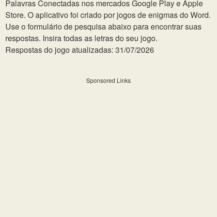
Palavras Conectadas nos mercados Google Play e Apple
Store. O aplicativo foi criado por jogos de enigmas do Word.
Use o formulário de pesquisa abaixo para encontrar suas
respostas. Insira todas as letras do seu jogo.
Respostas do jogo atualizadas: 31/07/2026
Sponsored Links