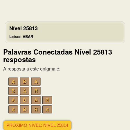
Nível 25813
Letras: ABAR
Palavras Conectadas Nível 25813
respostas
A resposta a este enigma é:
A
B
A
B
A
R
A
B
A
R
A
B
R
A
PRÓXIMO NÍVEL: NÍVEL 25814