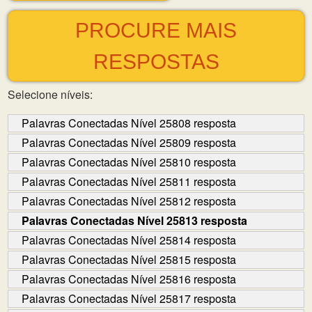
PROCURE MAIS
RESPOSTAS
Selecione níveis:
Palavras Conectadas Nível 25808 resposta
Palavras Conectadas Nível 25809 resposta
Palavras Conectadas Nível 25810 resposta
Palavras Conectadas Nível 25811 resposta
Palavras Conectadas Nível 25812 resposta
Palavras Conectadas Nível 25813 resposta
Palavras Conectadas Nível 25814 resposta
Palavras Conectadas Nível 25815 resposta
Palavras Conectadas Nível 25816 resposta
Palavras Conectadas Nível 25817 resposta