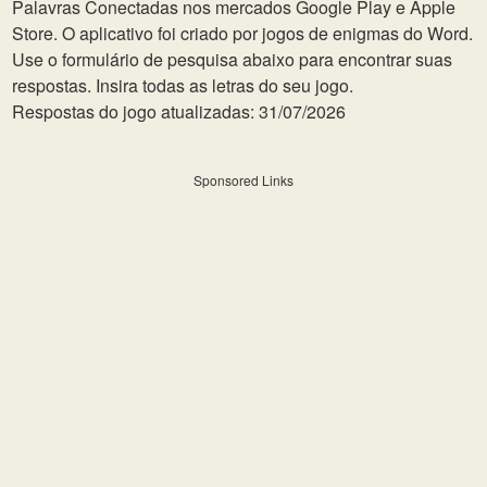
Palavras Conectadas nos mercados Google Play e Apple
Store. O aplicativo foi criado por jogos de enigmas do Word.
Use o formulário de pesquisa abaixo para encontrar suas
respostas. Insira todas as letras do seu jogo.
Respostas do jogo atualizadas: 31/07/2026
Sponsored Links