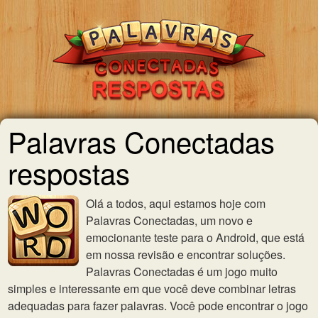
Palavras Conectadas
respostas
Olá a todos, aqui estamos hoje com
Palavras Conectadas, um novo e
emocionante teste para o Android, que está
em nossa revisão e encontrar soluções.
Palavras Conectadas é um jogo muito
simples e interessante em que você deve combinar letras
adequadas para fazer palavras. Você pode encontrar o jogo