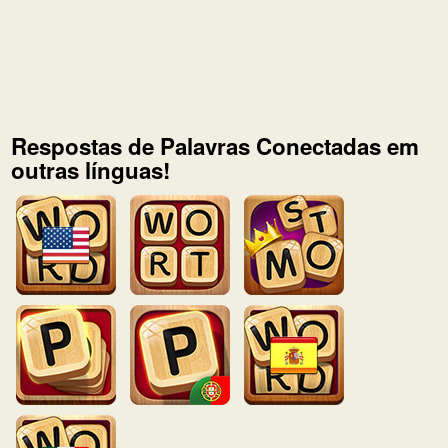
Respostas de Palavras Conectadas em
outras línguas!