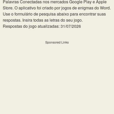
Palavras Conectadas nos mercados Google Play e Apple
Store. O aplicativo foi criado por jogos de enigmas do Word.
Use o formulário de pesquisa abaixo para encontrar suas
respostas. Insira todas as letras do seu jogo.
Respostas do jogo atualizadas: 31/07/2026
Sponsored Links