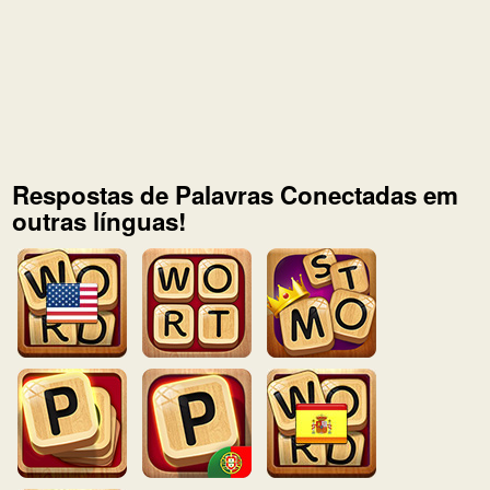
Respostas de Palavras Conectadas em
outras línguas!