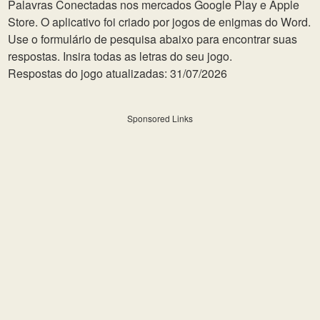
Palavras Conectadas nos mercados Google Play e Apple
Store. O aplicativo foi criado por jogos de enigmas do Word.
Use o formulário de pesquisa abaixo para encontrar suas
respostas. Insira todas as letras do seu jogo.
Respostas do jogo atualizadas: 31/07/2026
Sponsored Links