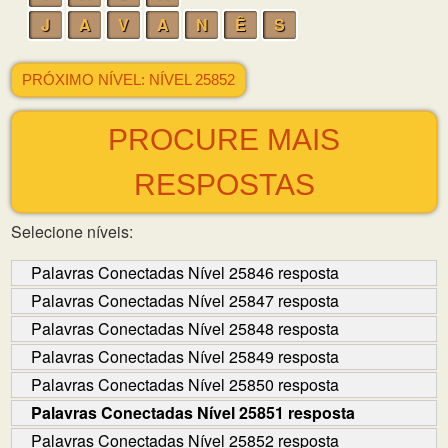
J
A
V
A
N
Ê
S
PRÓXIMO NÍVEL: NÍVEL 25852
PROCURE MAIS
RESPOSTAS
Selecione níveis:
Palavras Conectadas Nível 25846 resposta
Palavras Conectadas Nível 25847 resposta
Palavras Conectadas Nível 25848 resposta
Palavras Conectadas Nível 25849 resposta
Palavras Conectadas Nível 25850 resposta
Palavras Conectadas Nível 25851 resposta
Palavras Conectadas Nível 25852 resposta