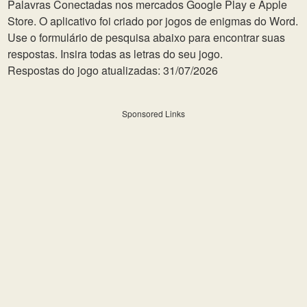
Palavras Conectadas nos mercados Google Play e Apple
Store. O aplicativo foi criado por jogos de enigmas do Word.
Use o formulário de pesquisa abaixo para encontrar suas
respostas. Insira todas as letras do seu jogo.
Respostas do jogo atualizadas: 31/07/2026
Sponsored Links