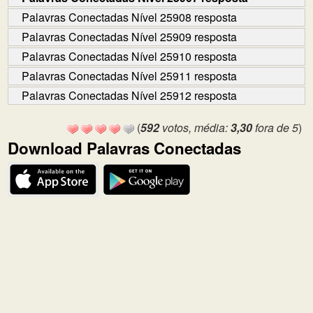
Palavras Conectadas Nível 25908 resposta
Palavras Conectadas Nível 25909 resposta
Palavras Conectadas Nível 25910 resposta
Palavras Conectadas Nível 25911 resposta
Palavras Conectadas Nível 25912 resposta
(
592
votos, média:
3,30
fora de 5
)
Download Palavras Conectadas