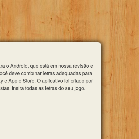
ra o Android, que está em nossa revisão e
você deve combinar letras adequadas para
e Apple Store. O aplicativo foi criado por
as. Insira todas as letras do seu jogo.