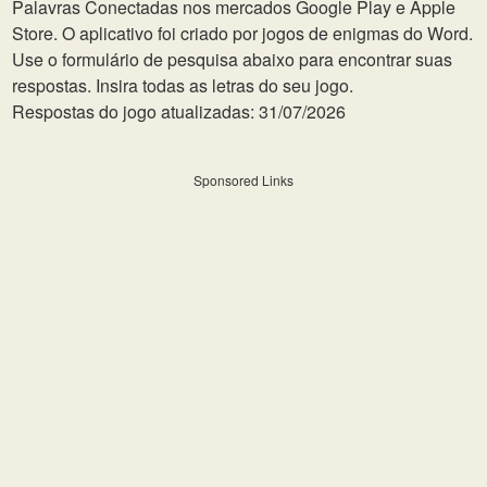
Palavras Conectadas nos mercados Google Play e Apple
Store. O aplicativo foi criado por jogos de enigmas do Word.
Use o formulário de pesquisa abaixo para encontrar suas
respostas. Insira todas as letras do seu jogo.
Respostas do jogo atualizadas: 31/07/2026
Sponsored Links