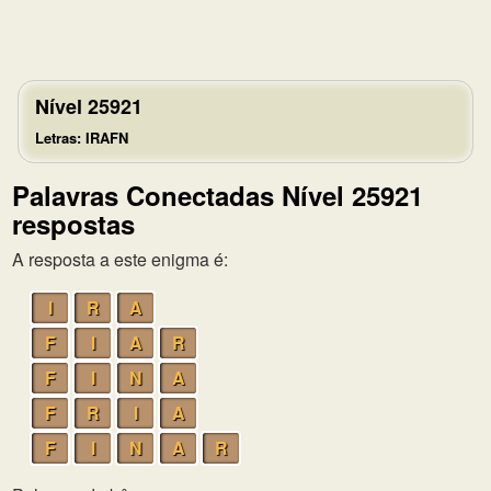
Nível 25921
Letras: IRAFN
Palavras Conectadas Nível 25921
respostas
A resposta a este enigma é:
I
R
A
F
I
A
R
F
I
N
A
F
R
I
A
F
I
N
A
R