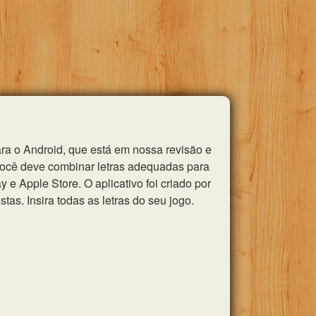
ra o Android, que está em nossa revisão e
você deve combinar letras adequadas para
e Apple Store. O aplicativo foi criado por
as. Insira todas as letras do seu jogo.