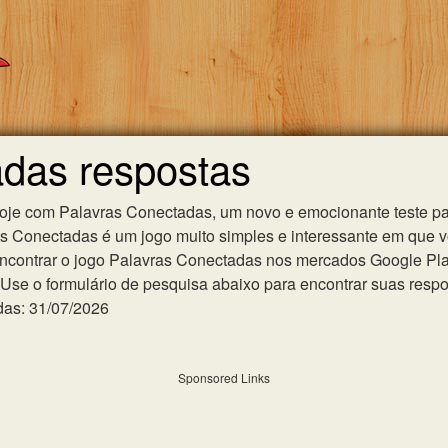
adas respostas
hoje com Palavras Conectadas, um novo e emocionante teste pa
as Conectadas é um jogo muito simples e interessante em que 
ncontrar o jogo Palavras Conectadas nos mercados Google Play 
se o formulário de pesquisa abaixo para encontrar suas respost
das: 31/07/2026
Sponsored Links