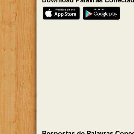
Respostas de Palavras Conec