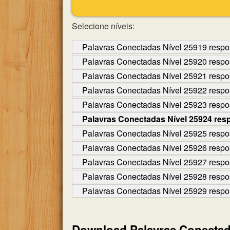
Selecione níveis:
Palavras Conectadas Nível 25919 respo
Palavras Conectadas Nível 25920 respo
Palavras Conectadas Nível 25921 respo
Palavras Conectadas Nível 25922 respo
Palavras Conectadas Nível 25923 respo
Palavras Conectadas Nível 25924 res
Palavras Conectadas Nível 25925 respo
Palavras Conectadas Nível 25926 respo
Palavras Conectadas Nível 25927 respo
Palavras Conectadas Nível 25928 respo
Palavras Conectadas Nível 25929 respo
Download Palavras Conecta