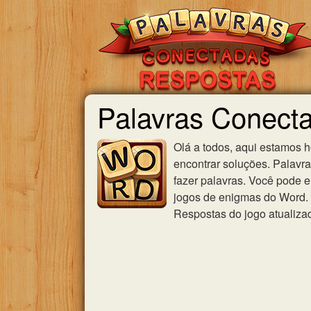
Palavras Conect
Olá a todos, aqui estamos 
encontrar soluções. Palavr
fazer palavras. Você pode e
jogos de enigmas do Word. U
Respostas do jogo atualiza