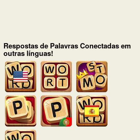
Respostas de Palavras Conectadas em
outras línguas!