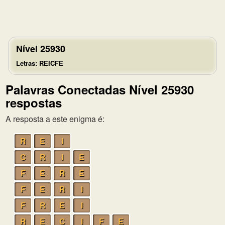
Nível 25930
Letras: REICFE
Palavras Conectadas Nível 25930
respostas
A resposta a este enigma é:
R
E
I
C
R
I
E
F
E
R
E
F
E
R
I
F
R
E
I
R
E
C
I
F
E