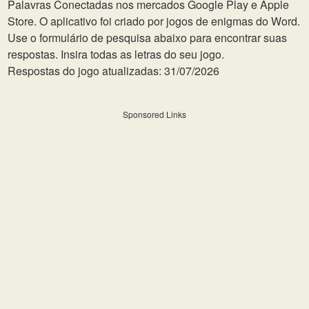
Palavras Conectadas nos mercados Google Play e Apple
Store. O aplicativo foi criado por jogos de enigmas do Word.
Use o formulário de pesquisa abaixo para encontrar suas
respostas. Insira todas as letras do seu jogo.
Respostas do jogo atualizadas: 31/07/2026
Sponsored Links