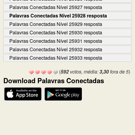
Palavras Conectadas Nível 25927 resposta
Palavras Conectadas Nível 25928 resposta
Palavras Conectadas Nível 25929 resposta
Palavras Conectadas Nível 25930 resposta
Palavras Conectadas Nível 25931 resposta
Palavras Conectadas Nível 25932 resposta
Palavras Conectadas Nível 25933 resposta
(
592
votos, média:
3,30
fora de 5
)
Download Palavras Conectadas