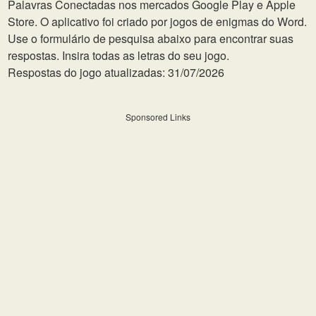
Palavras Conectadas nos mercados Google Play e Apple
Store. O aplicativo foi criado por jogos de enigmas do Word.
Use o formulário de pesquisa abaixo para encontrar suas
respostas. Insira todas as letras do seu jogo.
Respostas do jogo atualizadas: 31/07/2026
Sponsored Links