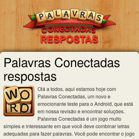
Palavras Conectadas
respostas
Olá a todos, aqui estamos hoje com
Palavras Conectadas, um novo e
emocionante teste para o Android, que está
em nossa revisão e encontrar soluções.
Palavras Conectadas é um jogo muito
simples e interessante em que você deve combinar letras
adequadas para fazer palavras. Você pode encontrar o jogo