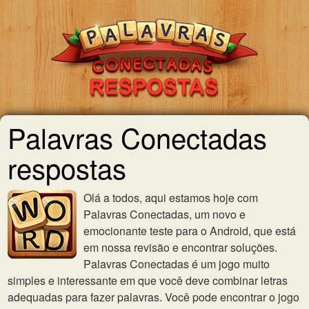
Palavras Conectadas
respostas
Olá a todos, aqui estamos hoje com
Palavras Conectadas, um novo e
emocionante teste para o Android, que está
em nossa revisão e encontrar soluções.
Palavras Conectadas é um jogo muito
simples e interessante em que você deve combinar letras
adequadas para fazer palavras. Você pode encontrar o jogo