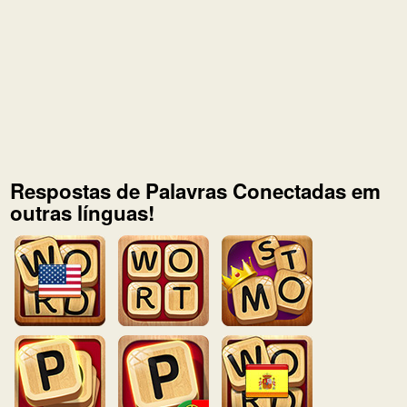
Respostas de Palavras Conectadas em
outras línguas!